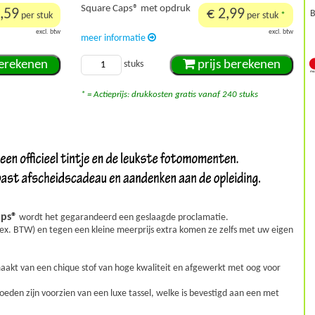
Square Caps® met opdruk
,59
€ 2,99
B
per stuk
per stuk
*
excl. btw
excl. btw
meer informatie
berekenen
prijs berekenen
stuks
* = Actieprijs: drukkosten gratis vanaf 240 stuks
aps®
wordt het gegarandeerd een geslaagde proclamatie.
 ex. BTW) en tegen een kleine meerprijs
extra komen ze zelfs met uw eigen
aakt van een chique stof van hoge kwaliteit en afgewerkt met oog voor
hoeden zijn voorzien van een luxe tassel, welke is bevestigd aan een met