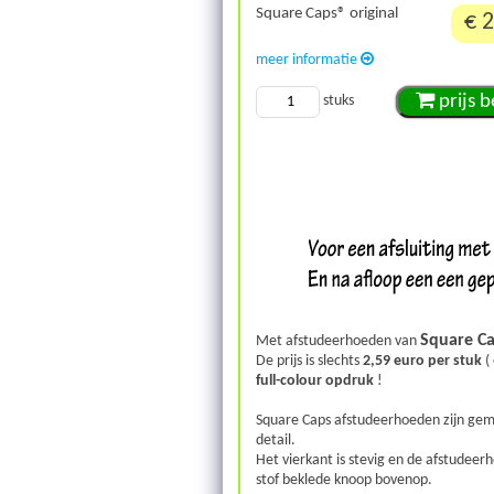
Square Caps® original
€ 2
meer informatie
prijs 
stuks
Square C
Met afstudeerhoeden van
De prijs is slechts
2,59 euro
per stuk
(
full-colour opdruk
!
Square Caps afstudeerhoeden zijn gem
detail.
Het vierkant is stevig en de afstudeer
stof beklede knoop bovenop.