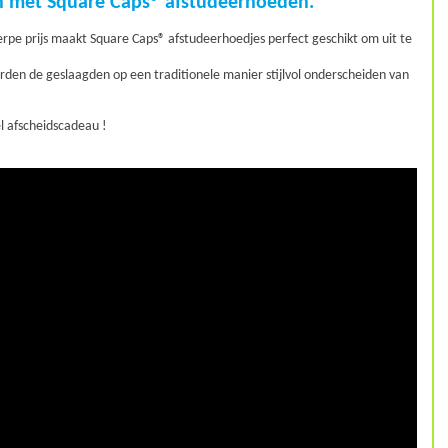
ijn met Square Caps® afstudeerhoeden.
herpe prijs maakt Square Caps® afstudeerhoedjes perfect geschikt om uit te
den de geslaagden op een traditionele manier stijlvol onderscheiden van
el afscheidscadeau !