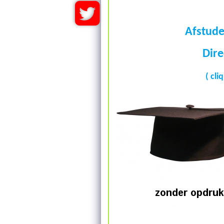
Afstud
Dire
(
cli