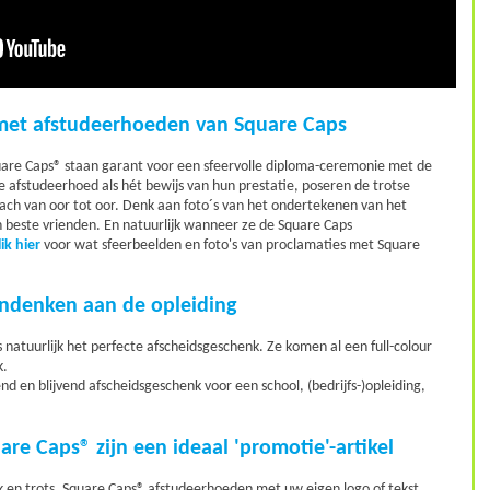
et afstudeerhoeden van Square Caps
are Caps® staan garant voor een sfeervolle diploma-ceremonie met de
 afstudeerhoed als hét bewijs van hun prestatie, poseren de trotse
ach van oor tot oor. Denk aan foto´s van het ondertekenen van het
 beste vrienden. En natuurlijk wanneer ze de Square Caps
lik hier
voor wat sfeerbeelden en foto's van proclamaties met Square
andenken aan de opleiding
natuurlijk het perfecte afscheidsgeschenk. Ze komen al een full-colour
k.
nd en blijvend afscheidsgeschenk voor een school, (bedrijfs-)opleiding,
e Caps® zijn een ideaal 'promotie'-artikel
k en trots. Square Caps® afstudeerhoeden met uw eigen logo of tekst