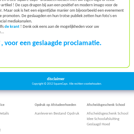
-artikel ! De caps dragen bij aan een positief en modern imago voor de
ir. Maar ook is het een eigentijdse manier om bijvoorbeeld een evenement
f te promoten. De geslaagden en hun trotse publiek zetten hun foto's en
social mediakanalen.
lfs
de krant
! Denk ook eens aan de mogelijkheden voor uw
...
, voor een geslaagde proclamatie.
disclaimer
Copyright © 2012 SquareCaps. Alle rechten voorbehouden.
ice
Opdruk op Afstudeerhoeden
Afscheidsgeschenk School
etails
Aanleveren Bestand Opdruk
Afscheidsgeschenk School
Idee Schoolafsluiting
Geslaagd Hoed
g