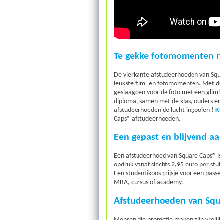
Te gekke fotomomenten m
De vierkante afstudeerhoeden van Squ
leukste film- en fotomomenten. Met de
geslaagden voor de foto met een gliml
diploma, samen met de klas, ouders en
afstudeerhoeden de lucht ingooien !
K
Caps® afstudeerhoeden.
Een gepast en blijvend a
Een afstudeerhoed van Square Caps® is 
opdruk vanaf slechts 2,95 euro per stu
Een studentikoos prijsje voor een passe
MBA, cursus of academy.
Afstudeerhoeden van Squar
Mensen die promotie maken zijn vrolij