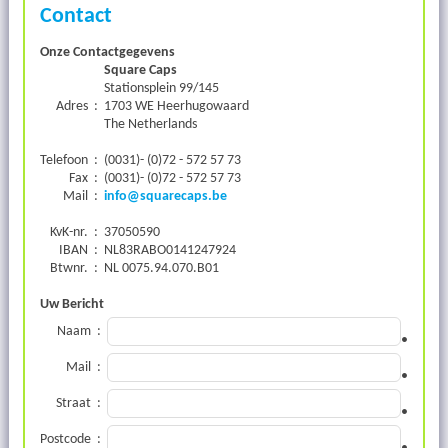
Contact
Onze Contactgegevens
Square Caps
Stationsplein 99/145
Adres
:
1703 WE Heerhugowaard
The Netherlands
Telefoon
:
(0031)- (0)72 - 572 57 73
Fax
:
(0031)- (0)72 - 572 57 73
Mail
:
info@squarecaps.be
KvK-nr.
:
37050590
IBAN
:
NL83RABO0141247924
Btwnr.
:
NL 0075.94.070.B01
Uw Bericht
Naam
:
•
Mail
:
•
Straat
:
•
Postcode
: