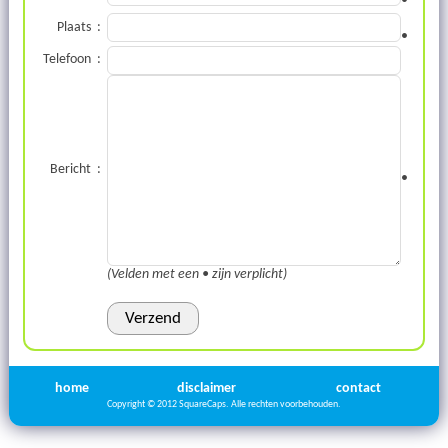
•
Plaats
:
•
Telefoon
:
Bericht
:
•
(Velden met een
•
zijn verplicht)
home
disclaimer
contact
Copyright © 2012 SquareCaps. Alle rechten voorbehouden.