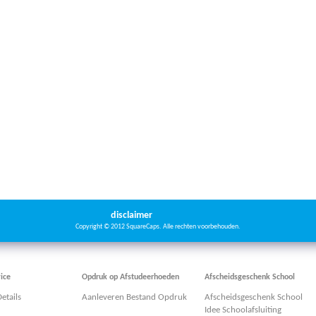
disclaimer
Copyright © 2012 SquareCaps. Alle rechten voorbehouden.
ice
Opdruk op Afstudeerhoeden
Afscheidsgeschenk School
etails
Aanleveren Bestand Opdruk
Afscheidsgeschenk School
Idee Schoolafsluiting